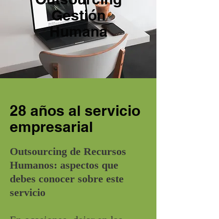
Gestión
Humana
28 años al servicio
empresarial
Outsourcing de Recursos
Humanos: aspectos que
debes conocer sobre este
servicio