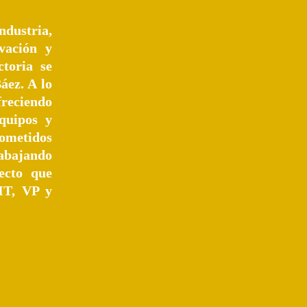
dustria,
vación y
toria se
áez. A lo
reciendo
equipos y
rometidos
rabajando
ecto que
IT, VP y