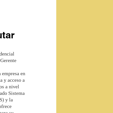
utar
dencial
 Gerente
a empresa en
a y acceso a
os a nivel
zado Sistema
) y la
ofrece
para su