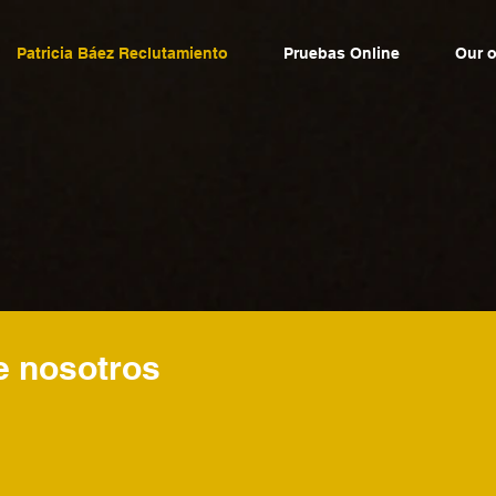
Patricia Báez Reclutamiento
Pruebas Online
Our o
e nosotros