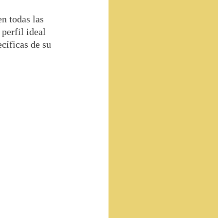
en todas las
perfil ideal
ecíficas de su