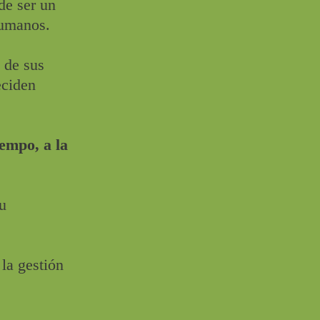
de ser un
Humanos.
 de sus
eciden
empo, a la
u
la gestión