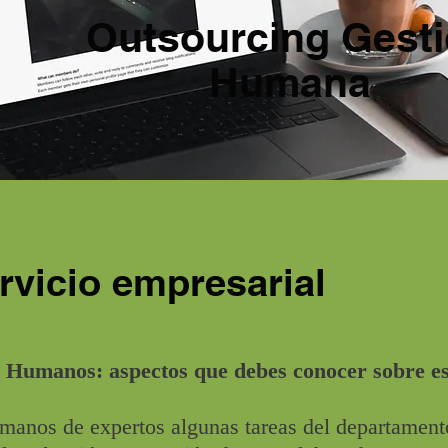
Outsourcing Gest
Humana
rvicio empresarial
 Humanos: aspectos que debes conocer sobre est
 manos de expertos algunas tareas del departament