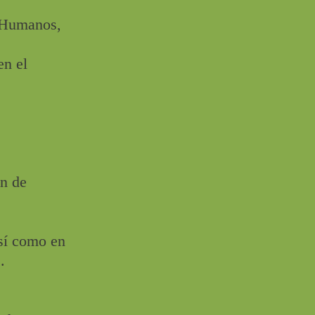
s Humanos,
s
en el
ón de
así como en
.