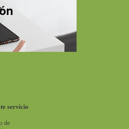
ión
e servicio
o de