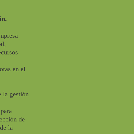
ón.
empresa
al,
ecursos
oras en el
 la gestión
 para
lección de
de la