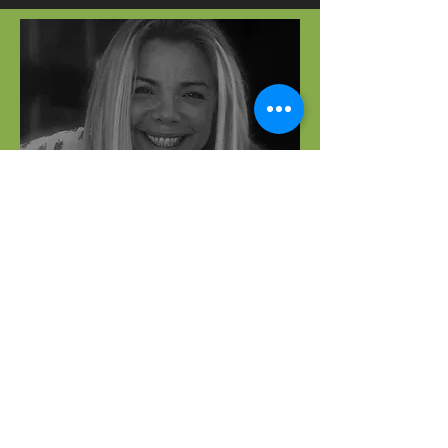
Posee una trayectoria de más de 25 años
como Caza Talento ,en todo el mundo, en
la actualidad abarca DO, India, Dubai,
Europa, Australia y United State y Caribe.
IT Recruiter, Linkedln Recruiter
Gestión Humana, Teambuilding,
Formación y Coaching , Gestión de
equipos de alto impacto, encuestas de
clima, desarrollo organizacional y